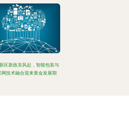
20年，互联网及移动支付的深度
催生了产业模式革新，礼品行
随行业多元化趋势往更贴切人
注重设计的方案转型。"2020
国互联网礼品行业发展模式正
扎运营数字化应用体验形式
，"产品质量与服务优先发展秉
，品牌正在摆脱原始点按规模销
新区新政东风起，智能包装与
绩展开线下配合时期增长价值
联网技术融合迎来黄金发展期
之际发展趋势因着独特黏性与
布局，针对用户口碑满意极大
了转化后的市场客单数复利成
效} }