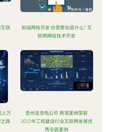
与互联
前端网络开发:你需要知道什么? 互
联网网络技术开发
国上万
贵州送变电公司 两项案例荣获
型之路
2022年工程建设行业互联网发展优
秀实践案例