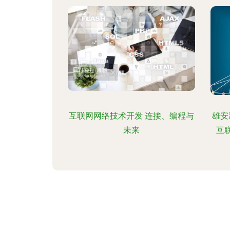
20
普及
业紧
性与
年中
稳
中
持"
互联网网络技术开发 连接、编程与
雄安
售业
未来
互
升级
印象
提高