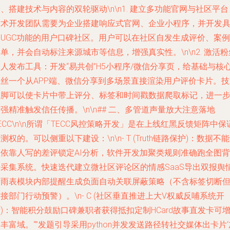
、搭建技术与内容的双轮驱动\n\n1.
建立多功能官网与社区平台
技术开发团队需要为企业搭建响应式官网、企业小程序，并开发
备UGC功能的用户口碑社区。用户可以在社区自发生成评价、案例
单，并会自动标注来源城市等信息，增强真实性。\n\n2.
激活粉
达人发布工具
：开发“易共创”H5小程序/微信分享页，给基础与核
粉丝一个从APP端、微信分享到多场景直接渲染用户评价卡片。技
落脚可以使卡片中带上评分、标签和时间戳数据爬取标记，进一
强精准触发信任传播。\n\n## 二、多管道声量放大注意落地
ECC\n\n所谓「TECC风控策略开发」是在上线红黑反馈矩阵中保
测权的。可以侧重以下建设：\n\n- T (Truth链路保护)：数据不
程依靠人写的差评锁定AI分析，软件开发加聚类规则准确跑全图背
景采集系统。快速迭代建立微社区评论区的情感SaaS导出双报舆
晴雨表模块内部提醒生成负面自动关联屏蔽策略（不含标签切断
接部门行动预警）。\n- C (社区垂直推进上大V权威反哺系统开
)：智能积分鼓励口碑兼职者获得抵扣定制HCard故事直发卡可
丰富域。“”发题引导采用python并发发送路径转社交媒体出卡片‘