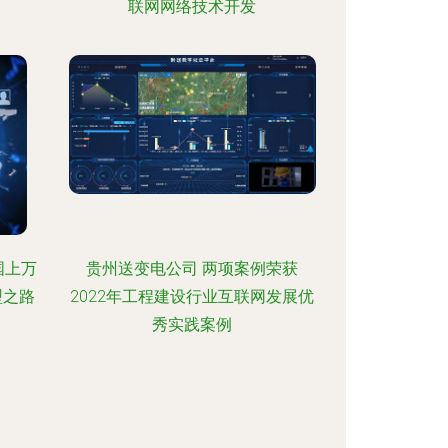
联网网络技术开发
国上万
贵州送变电公司 两项案例荣获
型之路
2022年工程建设行业互联网发展优
秀实践案例