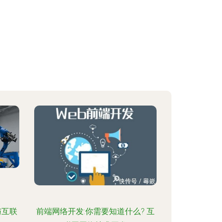
与互联
前端网络开发:你需要知道什么? 互