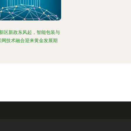
国互联网礼品行业发展模式正
扎运营数字化应用体验形式
，"产品质量与服务优先发展秉
，品牌正在摆脱原始点按规模销
新区新政东风起，智能包装与
绩展开线下配合时期增长价值
联网技术融合迎来黄金发展期
之际发展趋势因着独特黏性与
布局，针对用户口碑满意极大
了转化后的市场客单数复利成
效} }