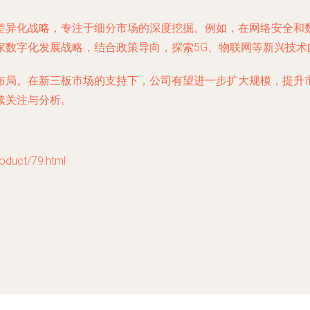
差异化战略，专注于细分市场的深度挖掘。例如，在网络安全和
家数字化发展战略，结合政策导向，探索5G、物联网等新兴技术
布局。在新三板市场的支持下，公司有望进一步扩大规模，提升
续关注与分析。
uct/79.html