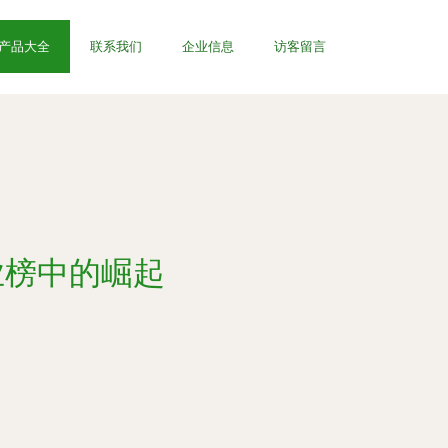
产品大全
联系我们
企业信息
访客留言
业榜中的崛起