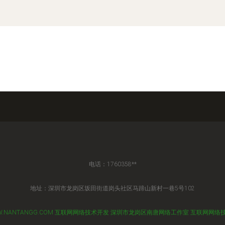
电话：1760358**
地址：深圳市龙岗区坂田街道岗头社区马蹄山新村一巷5号102
.NANTANGG.COM
互联网网络技术开发
深圳市龙岗区南唐网络工作室
互联网网络