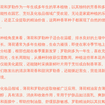
薄荷和罗勒作为一年生或多年生的草本植物，以其独特的芳香和
功能性在园艺、烹饪及化妆品领域广受欢迎。无论是家庭种植的
趣，还是工业提取的精油价值，这两种香草种子都展现了自然的
赠。
从种植角度来看，薄荷和罗勒种子适合在温暖、排水良好的土壤
生长。薄荷通常为多年生植物，生命力顽强，即使在寒冷季节地
部分枯萎，根部也能在春季重新发芽；罗勒则多为一年生，喜欢
足阳光，生长周期短，从播种到收获仅需数周。种植这些草本花
不仅能美化庭院，还能随时采摘新鲜叶片用于烹饪或自制香草茶
它们散发出的清凉薄荷香和甜润罗勒香，还能驱赶害虫，营造清
环境。
在化妆品领域，薄荷和罗勒的提取物被广泛应用。薄荷精油富含
荷醇，具有清凉、消炎和收敛作用，常用于护肤品如洁面乳、爽
水和面膜中，帮助控制油脂、舒缓肌肤敏感。罗勒精油则以其抗