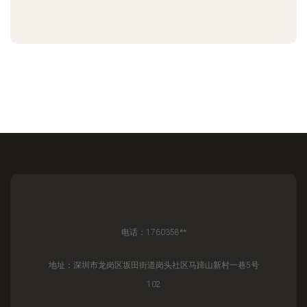
电话：1760358**
地址：深圳市龙岗区坂田街道岗头社区马蹄山新村一巷5号
102