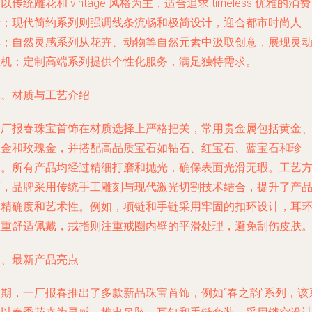
以传统雕花和 vintage 风格为主，适合追求 timeless 优雅的消费
者；现代简约系列则强调线条流畅和极简设计，迎合都市时尚人
群；自然灵感系列从花卉、动物等自然元素中汲取创意，展现灵
生机；定制高端系列提供个性化服务，满足独特需求。
二、材质与工艺介绍
一厂报春珠宝首饰在材质选择上严格把关，常用贵金属包括黄金
白金和玫瑰金，并搭配高品质宝石如钻石、红宝石、蓝宝石和珍
珠。所有产品均经过精细打磨和抛光，确保表面光滑无瑕。工艺
面，品牌采用传统手工雕刻与现代激光切割技术结合，提升了产
的精确度和艺术性。例如，项链和手链采用牢固的扣环设计，耳
注重舒适佩戴，戒指则注重戒圈内壁的平滑处理，避免刮伤皮肤
三、最新产品亮点
近期，一厂报春推出了多款新品珠宝首饰，例如“春之韵”系列，该