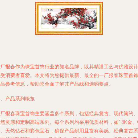
一厂报春作为珠宝首饰行业的知名品牌，以其精湛工艺与优雅设
深受消费者喜爱。本文将为您提供最新、最全的一厂报春珠宝首
产品参考信息，帮助您全面了解其产品线和选购要点。
一、产品系列概览
一厂报春珠宝首饰主要涵盖多个系列，包括经典复古、现代简约
自然灵感和定制高端系列。每个系列均采用优质材料，如18K金、
金、天然钻石和彩色宝石，确保产品耐用且富有美感。经典复古