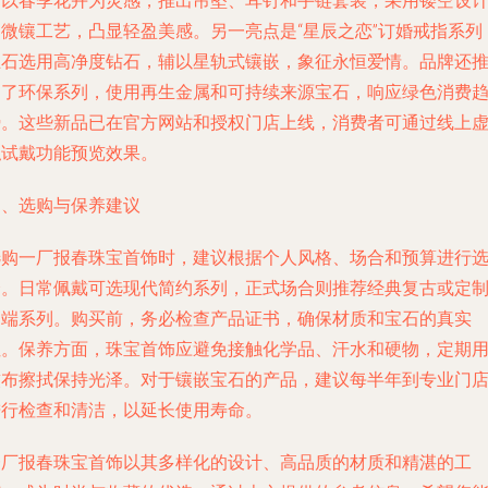
列以春季花卉为灵感，推出吊坠、耳钉和手链套装，采用镂空设
和微镶工艺，凸显轻盈美感。另一亮点是“星辰之恋”订婚戒指系列
主石选用高净度钻石，辅以星轨式镶嵌，象征永恒爱情。品牌还
出了环保系列，使用再生金属和可持续来源宝石，响应绿色消费
势。这些新品已在官方网站和授权门店上线，消费者可通过线上
拟试戴功能预览效果。
四、选购与保养建议
选购一厂报春珠宝首饰时，建议根据个人风格、场合和预算进行
择。日常佩戴可选现代简约系列，正式场合则推荐经典复古或定
高端系列。购买前，务必检查产品证书，确保材质和宝石的真实
性。保养方面，珠宝首饰应避免接触化学品、汗水和硬物，定期
软布擦拭保持光泽。对于镶嵌宝石的产品，建议每半年到专业门
进行检查和清洁，以延长使用寿命。
一厂报春珠宝首饰以其多样化的设计、高品质的材质和精湛的工